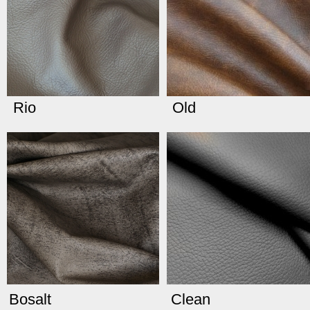
Rio
Old
Bosalt
Clean