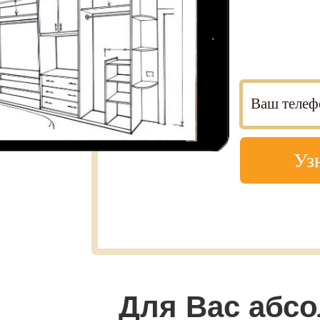
Уз
Для Вас абс